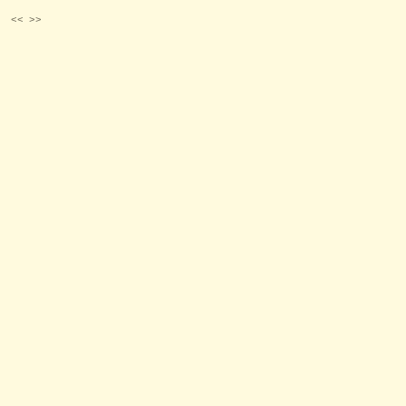
<<
>>