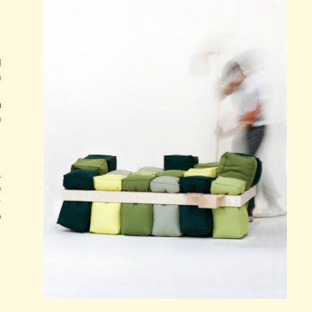
d
n
,
m
n
,
l
e
r
o