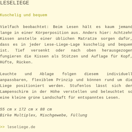
LESELIEGE
Kuschelig und bequem
Vielfach beobachtet: Beim Lesen hält es kaum jeman
lange in einer Körperposition aus. Anders hier: Achtzeh
Kissen anstelle einer üblichen Matratze sorgen dafür
dass es in jeder Lese-Liege-Lage kuschelig und beque
ist. Tief versenkt oder nach oben herausgezoge
fungieren die Kissen als Stützen und Auflage für Kopf
Hüfte, Rücken.
Leuchte und Ablage folgen diesem individuel
anpassbaren, flexiblem Prinzip und können rund um di
Liege positioniert werden. Stufenlos lässt sich de
Lampenschirm in der Höhe verstellen und beleuchtet s
eine kleine grüne Landschaft für entspanntes Lesen.
55 cm x 172 cm x 88 cm
Birke Multiplex, Mischgewebe, Füllung
>>
leseliege.de